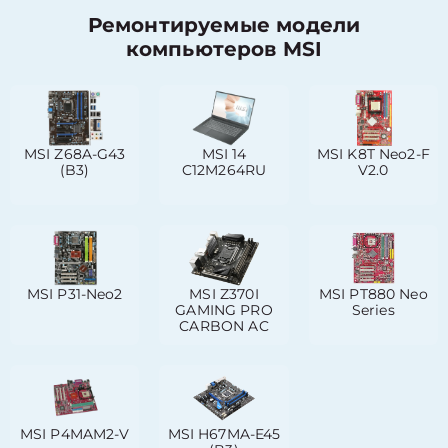
Ремонтируемые модели
компьютеров MSI
MSI Z68A-G43
MSI 14
MSI K8T Neo2-F
(B3)
C12M264RU
V2.0
MSI P31-Neo2
MSI Z370I
MSI PT880 Neo
GAMING PRO
Series
CARBON AC
MSI P4MAM2-V
MSI H67MA-E45