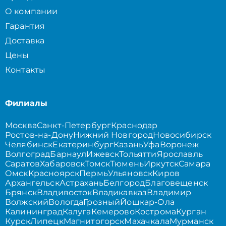
О компании
Гарантия
Доставка
Цены
Контакты
Филиалы
Москва
Санкт-Петербург
Краснодар
Ростов-на-Дону
Нижний Новгород
Новосибирск
Челябинск
Екатеринбург
Казань
Уфа
Воронеж
Волгоград
Барнаул
Ижевск
Тольятти
Ярославль
Саратов
Хабаровск
Томск
Тюмень
Иркутск
Самара
Омск
Красноярск
Пермь
Ульяновск
Киров
Архангельск
Астрахань
Белгород
Благовещенск
Брянск
Владивосток
Владикавказ
Владимир
Волжский
Вологда
Грозный
Йошкар-Ола
Калининград
Калуга
Кемерово
Кострома
Курган
Курск
Липецк
Магнитогорск
Махачкала
Мурманск