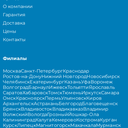
О компании
Гарантия
Доставка
Цены
Контакты
Филиалы
Москва
Санкт-Петербург
Краснодар
Ростов-на-Дону
Нижний Новгород
Новосибирск
Челябинск
Екатеринбург
Казань
Уфа
Воронеж
Волгоград
Барнаул
Ижевск
Тольятти
Ярославль
Саратов
Хабаровск
Томск
Тюмень
Иркутск
Самара
Омск
Красноярск
Пермь
Ульяновск
Киров
Архангельск
Астрахань
Белгород
Благовещенск
Брянск
Владивосток
Владикавказ
Владимир
Волжский
Вологда
Грозный
Йошкар-Ола
Калининград
Калуга
Кемерово
Кострома
Курган
Курск
Липецк
Магнитогорск
Махачкала
Мурманск